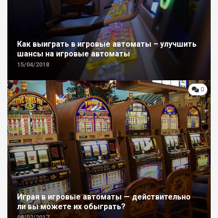
Как выиграть в игровые автоматы – улучшить
шансы на игровые автоматы
15/04/2018
0
Играя в игровые автоматы — действительно
ли вы можете их обыграть?
08/02/2017