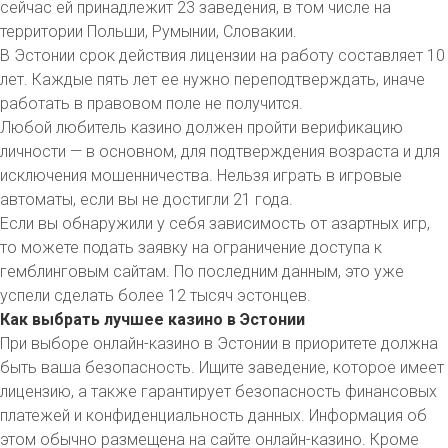
сейчас ей принадлежит 23 заведения, в том числе на
территории Польши, Румынии, Словакии.
В Эстонии срок действия лицензии на работу составляет 10
лет. Каждые пять лет ее нужно переподтверждать, иначе
работать в правовом поле не получится.
Любой любитель казино должен пройти верификацию
личности — в основном, для подтверждения возраста и для
исключения мошенничества. Нельзя играть в игровые
автоматы, если вы не достигли 21 года.
Если вы обнаружили у себя зависимость от азартных игр,
то можете подать заявку на ограничение доступа к
гемблинговым сайтам. По последним данным, это уже
успели сделать более 12 тысяч эстонцев.
Как выбрать лучшее казино в Эстонии
При выборе онлайн-казино в Эстонии в приоритете должна
быть ваша безопасность. Ищите заведение, которое имеет
лицензию, а также гарантирует безопасность финансовых
платежей и конфиденциальность данных. Информация об
этом обычно размещена на сайте онлайн-казино. Кроме