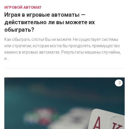
ИГРОВОЙ АВТОМАТ
Играя в игровые автоматы —
действительно ли вы можете их
обыграть?
Как обыграть слоты! Вы не можете. Не существует системы
или стратегии, которая могла бы преодолеть преимущество
казино в игровых автоматах. Результаты машины случайны,
и...
0