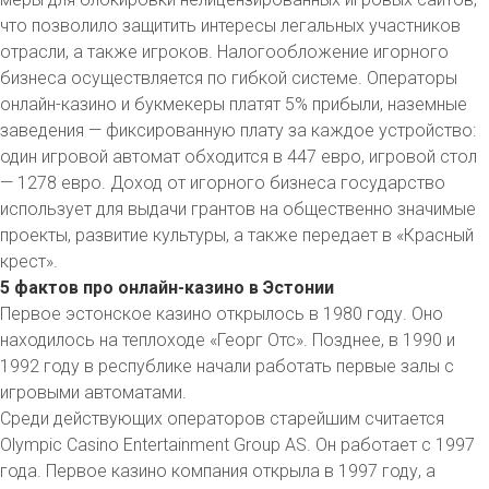
что позволило защитить интересы легальных участников
отрасли, а также игроков. Налогообложение игорного
бизнеса осуществляется по гибкой системе. Операторы
онлайн-казино и букмекеры платят 5% прибыли, наземные
заведения — фиксированную плату за каждое устройство:
один игровой автомат обходится в 447 евро, игровой стол
— 1278 евро. Доход от игорного бизнеса государство
использует для выдачи грантов на общественно значимые
проекты, развитие культуры, а также передает в «Красный
крест».
5 фактов про онлайн-казино в Эстонии
Первое эстонское казино открылось в 1980 году. Оно
находилось на теплоходе «Георг Отс». Позднее, в 1990 и
1992 году в республике начали работать первые залы с
игровыми автоматами.
Среди действующих операторов старейшим считается
Olympic Casino Entertainment Group AS. Он работает с 1997
года. Первое казино компания открыла в 1997 году, а