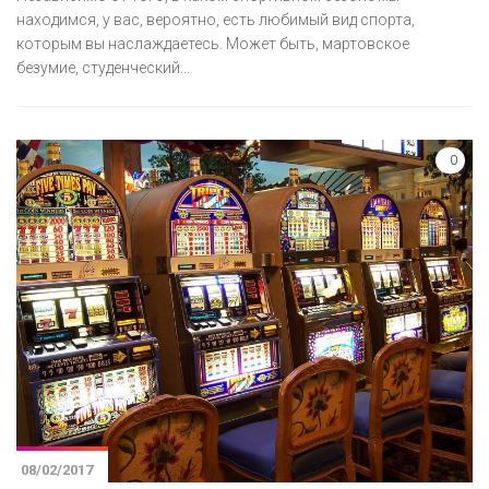
находимся, у вас, вероятно, есть любимый вид спорта,
которым вы наслаждаетесь. Может быть, мартовское
безумие, студенческий...
0
08/02/2017