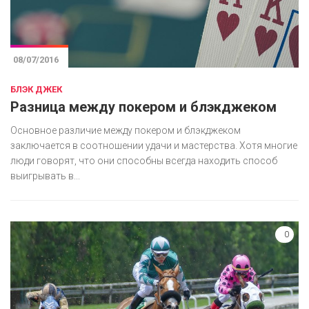
08/07/2016
БЛЭК ДЖЕК
Разница между покером и блэкджеком
Основное различие между покером и блэкджеком
заключается в соотношении удачи и мастерства. Хотя многие
люди говорят, что они способны всегда находить способ
выигрывать в...
0