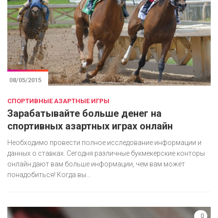
08/05/2015
СПОРТИВНЫЕ АЗАРТНЫЕ ИГРЫ
Зарабатывайте больше денег на
спортивных азартных играх онлайн
Необходимо провести полное исследование информации и
данных о ставках. Сегодня различные букмекерские конторы
онлайн дают вам больше информации, чем вам может
понадобиться! Когда вы...
0