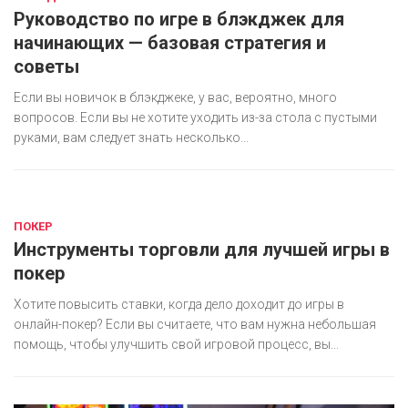
Руководство по игре в блэкджек для
начинающих — базовая стратегия и
советы
Если вы новичок в блэкджеке, у вас, вероятно, много
вопросов. Если вы не хотите уходить из-за стола с пустыми
руками, вам следует знать несколько...
08/06/2018
0
ПОКЕР
Инструменты торговли для лучшей игры в
покер
Хотите повысить ставки, когда дело доходит до игры в
онлайн-покер? Если вы считаете, что вам нужна небольшая
помощь, чтобы улучшить свой игровой процесс, вы...